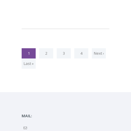
1
2
3
4
Next ›
Last »
MAIL: