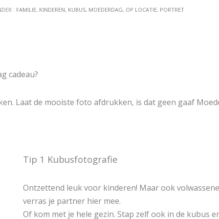
NDER :
FAMILIE
,
KINDEREN
,
KUBUS
,
MOEDERDAG
,
OP LOCATIE
,
PORTRET
ag cadeau?
maken. Laat de mooiste foto afdrukken, is dat geen gaaf Moe
Tip 1 Kubusfotografie
Ontzettend leuk voor kinderen! Maar ook volwassenen
verras je partner hier mee.
Of kom met je hele gezin. Stap zelf ook in de kubus 