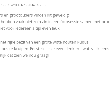
UNDER :
FAMILIE
,
KINDEREN
,
PORTRET
rs en grootouders vinden dit geweldig!
 hebben vaak niet zo’n zin in een fotosessie samen met broe
iet voor iedereen altijd even leuk.
 het rijke bezit van een grote witte houten kubus!
bus te kruipen. Eerst zie je ze even denken… wat zal ik een
Kijk dat zien we nou graag!